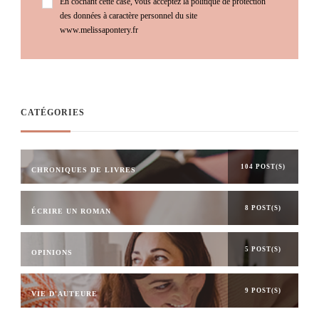
En cochant cette case, vous acceptez la politique de protection
des données à caractère personnel du site
www.melissapontery.fr
CATÉGORIES
104 POST(S)
CHRONIQUES DE LIVRES
8 POST(S)
ÉCRIRE UN ROMAN
5 POST(S)
OPINIONS
9 POST(S)
VIE D'AUTEURE