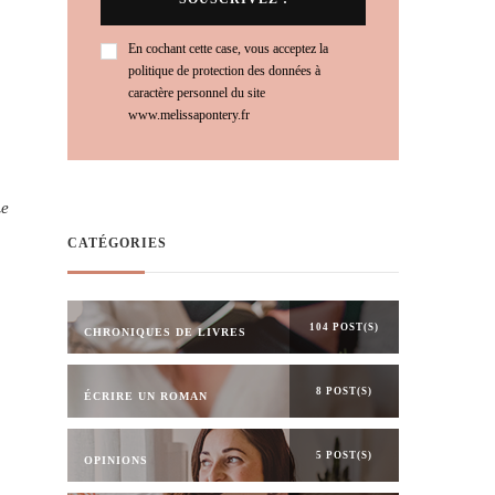
En cochant cette case, vous acceptez la
politique de protection des données à
caractère personnel du site
www.melissapontery.fr
Le
CATÉGORIES
104 POST(S)
CHRONIQUES DE LIVRES
8 POST(S)
ÉCRIRE UN ROMAN
5 POST(S)
OPINIONS