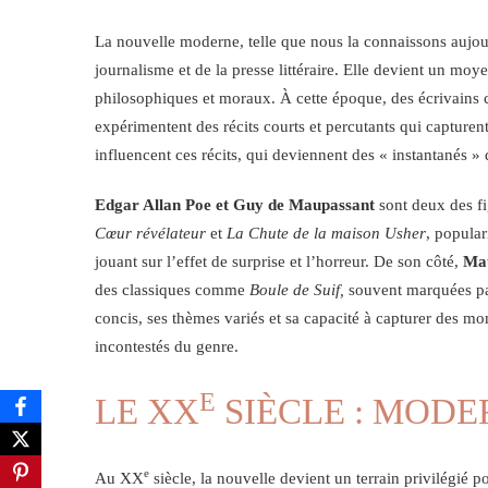
La nouvelle moderne, telle que nous la connaissons auj
journalisme et de la presse littéraire. Elle devient un mo
philosophiques et moraux. À cette époque, des écrivain
expérimentent des récits courts et percutants qui capturen
influencent ces récits, qui deviennent des « instantanés »
Edgar Allan Poe et Guy de Maupassant
sont deux des fi
Cœur révélateur
et
La Chute de la maison Usher
, popular
jouant sur l’effet de surprise et l’horreur. De son côté,
Ma
des classiques comme
Boule de Suif,
souvent marquées par
concis, ses thèmes variés et sa capacité à capturer des mom
incontestés du genre.
E
LE XX
SIÈCLE : MODE
e
Au XX
siècle, la nouvelle devient un terrain privilégié po