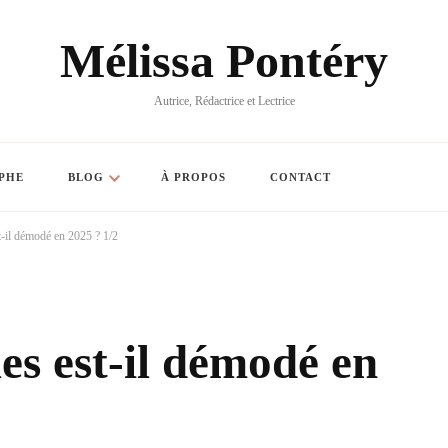
Mélissa Pontéry
Autrice, Rédactrice et Lectrice
PHE
BLOG
À PROPOS
CONTACT
t-il démodé en 2025 ? 1/2
es est-il démodé en