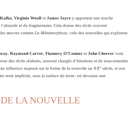
 Kafka
,
Virginia Woolf
et
James Joyce
y apportent une touche
de l’absurde et du fragmentaire. Cela donne des récits souvent
ec des œuvres comme
La Métamorphose
, crée des nouvelles qui explorent
gway
,
Raymond Carver
,
Flannery O’Connor
et
John Cheever
vont
 pour des récits réalistes, souvent chargés d’émotions et de sous-entendu
e
 une influence majeure sur la forme de la nouvelle au XX
siècle, et son
re reste implicite, sous la surface du texte- est devenue une
 DE LA NOUVELLE