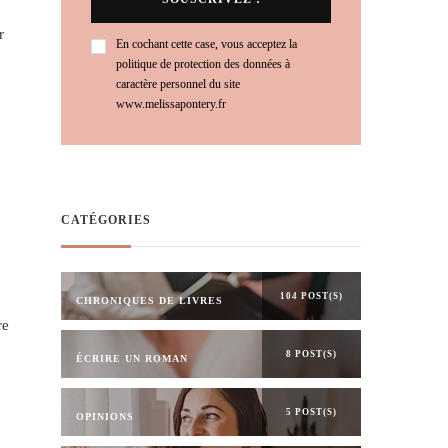
r
En cochant cette case, vous acceptez la
politique de protection des données à
caractère personnel du site
www.melissapontery.fr
CATÉGORIES
104 POST(S)
CHRONIQUES DE LIVRES
re
8 POST(S)
ÉCRIRE UN ROMAN
5 POST(S)
OPINIONS