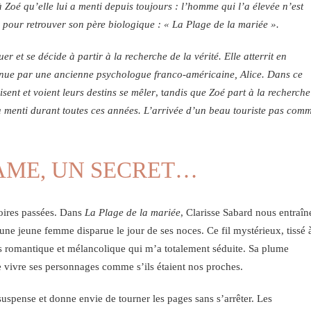
à Zoé qu’elle lui a menti depuis toujours : l’homme qui l’a élevée n’est
le pour retrouver son père biologique : « La Plage de la mariée ».
er et se décide à partir à la recherche de la vérité. Elle atterrit en
enue par une ancienne psychologue franco-américaine, Alice. Dans ce
sent et voient leurs destins se mêler
, t
andis que Zoé part à la recherche
a menti durant toutes ces années. L’arrivée d’un beau touriste pas com
AME, UN SECRET…
toires passées. Dans
La Plage de la mariée
, Clarisse Sabard nous entraîn
’une jeune femme disparue le jour de ses noces. Ce fil mystérieux, tissé 
s romantique et mélancolique qui m’a totalement séduite. Sa plume
ire vivre ses personnages comme s’ils étaient nos proches.
e suspense et donne envie de tourner les pages sans s’arrêter. Les