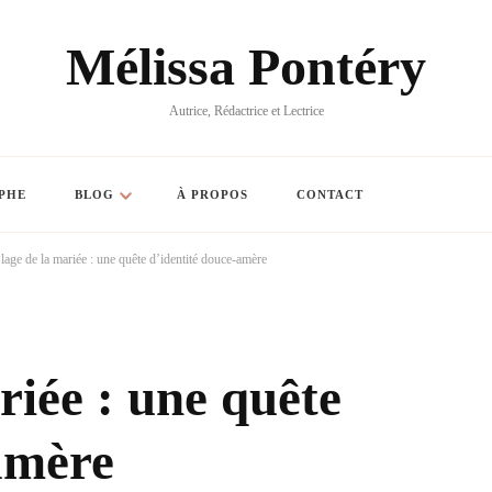
Mélissa Pontéry
Autrice, Rédactrice et Lectrice
PHE
BLOG
À PROPOS
CONTACT
lage de la mariée : une quête d’identité douce-amère
riée : une quête
amère