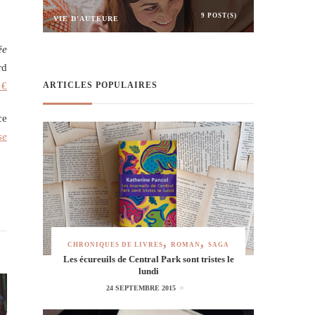
9 POST(S)
VIE D'AUTEURE
ée
rd
ARTICLES POPULAIRES
 €
ce
se
CHRONIQUES DE LIVRES
ROMAN
SAGA
Les écureuils de Central Park sont tristes le
lundi
24 SEPTEMBRE 2015