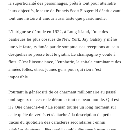
la superficialité des personnages, prêts à tout pour atteindre
leurs objectifs, le texte de Francis Scott Fitzgerald décrit avant
tout une histoire d’amour aussi triste que passionnelle.
L’intrigue se déroule en 1922, à Long Island, l’une des
banlieues les plus cossues de New York. Jay Gatsby y mène
une vie faste, rythmée par de somptueuses réceptions au sein
desquelles se presse tout le gratin. Le champagne y coule à
flots. C’est l’insouciance, l’euphorie, la spirale entraînante des
années folles, et ses jeunes gens pour qui rien n’est
impossible.
Pourtant la générosité de ce charmant millionnaire au passé
ombrageux ne cesse de dérouter tout ce beau monde. Qui est-
il ? Que cherche-t-il ? Le roman tourne un long moment sur
cette quête de vérité, et s’attache à la description de petits
tracas du quotidien des caractères secondaires : ennui,
adultère, égoïsme…Fitzgerald semble tâtonner à trouver ses