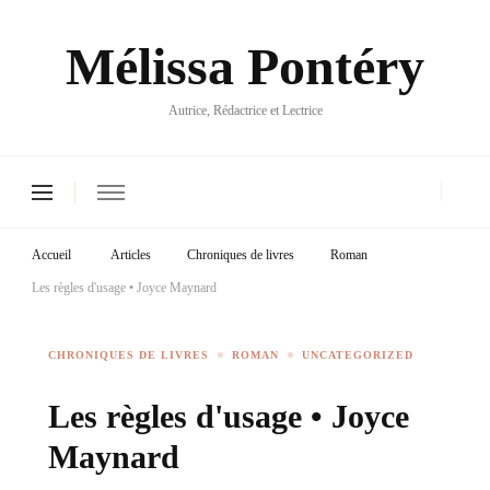
Mélissa Pontéry
Autrice, Rédactrice et Lectrice
Accueil
Articles
Chroniques de livres
Roman
Les règles d'usage • Joyce Maynard
CHRONIQUES DE LIVRES
ROMAN
UNCATEGORIZED
Les règles d'usage • Joyce
Maynard