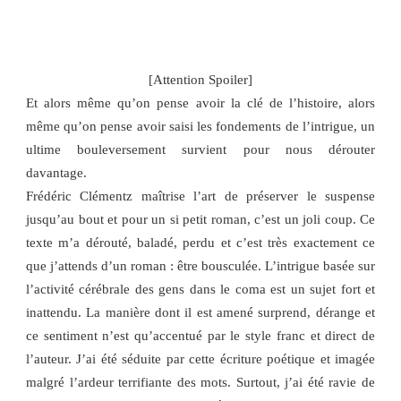
connexions faîtes avec la vraie vie et la manière dont notre
matière grise l’interprète. On se sentirait presque menacé par
notre propre corps.
[Attention Spoiler]
Et alors même qu’on pense avoir la clé de l’histoire, alors
même qu’on pense avoir saisi les fondements de l’intrigue, un
ultime bouleversement survient pour nous dérouter
davantage.
Frédéric Clémentz maîtrise l’art de préserver le suspense
jusqu’au bout et pour un si petit roman, c’est un joli coup. Ce
texte m’a dérouté, baladé, perdu et c’est très exactement ce
que j’attends d’un roman : être bousculée. L’intrigue basée sur
l’activité cérébrale des gens dans le coma est un sujet fort et
inattendu. La manière dont il est amené surprend, dérange et
ce sentiment n’est qu’accentué par le style franc et direct de
l’auteur. J’ai été séduite par cette écriture poétique et imagée
malgré l’ardeur terrifiante des mots. Surtout, j’ai été ravie de