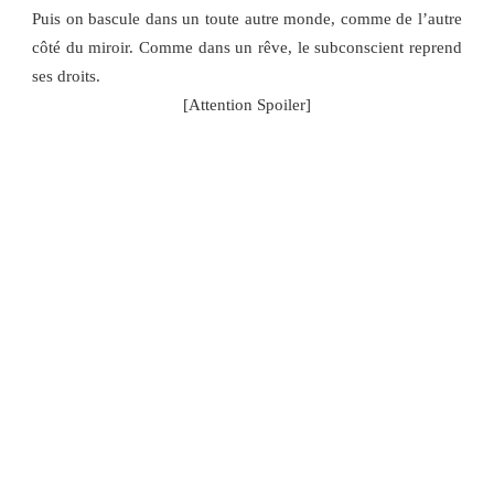
Puis on bascule dans un toute autre monde, comme de l’autre
côté du miroir. Comme dans un rêve, le subconscient reprend
ses droits.
[Attention Spoiler]
On pense d’abord à une forme de bi-polarisation du héros.
Car cet homme que l’on croyait fragile aussi bien
psychiquement que physiquement est en fait un auteur à
succès tombé dans le coma à la suite d’un accident
malheureux.Y est abordé un sujet étonnant, qu’on a peu
l’habitude de lire dans les polars : comment notre cerveau
fonctionne-t-il dans un état comateux? Protégé par cette
barrière d’inconscience le héros s’invente une réalité
déformée dans laquelle se mêlent des quotidiens loufoques, à
la limite de la folie. On se sent comme catapulté dans un
univers très paradoxal, où ce qu’on imaginait être la réalité
n’est en fait que le fruit d’une activité cérébrale biaisée. Alors
on s’interroge sur la puissance du cerveau ; ces étranges